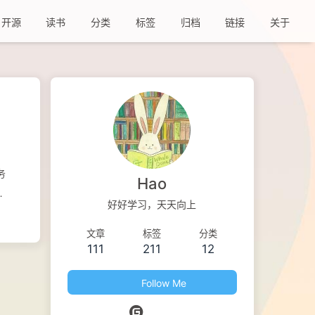
开源
读书
分类
标签
归档
链接
关于
务
Hao
赖
好好学习，天天向上
开
构实
文章
标签
分类
111
211
12
交、
Follow Me
依