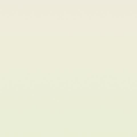
赖调度 支持实时、离线任务 支持对接不同版本的 Hadoop 支持Fli
Standalone 对集群环境 0 侵入 多租户多集群隔离 支持 Kerberos
证 任务多版本支持 自定义参数替换 集群资源实时监控 数据指标
获取 任务资源限制 效果展示 官方网站 系列文章 Docker 快速部
Taier 分布式调度系统 开源协议 Taier 源码遵循 ...