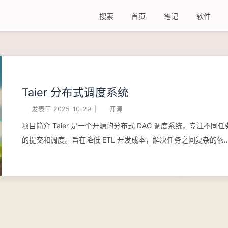
搜索
首页
笔记
软件
Taier 分布式调度系统
发表于
2025-10-29
|
开源
项目简介 Taier 是一个开源的分布式 DAG 调度系统，专注不同任
的提交和调度。旨在降低 ETL 开发成本，解决任务之间复杂的依
关系和提交、调度、运维带来的上手成本。 在 Taier 上进行 ETL 
发，不用关心任务错综复杂的依赖关系与底层的大数据平台的架
现，将工作的重心更多地聚焦在业务之中。 Taier 提供了一个提
调度、运维、指标信息展示的一站式大数据开发平台。 GitHub
Gitee 官方网站 使用文档 技术特性 分布式扩展 可视化 DAG 配置
IDE 式开发平台 自定义扩展任务插件 向导、脚本多种模式 上下游