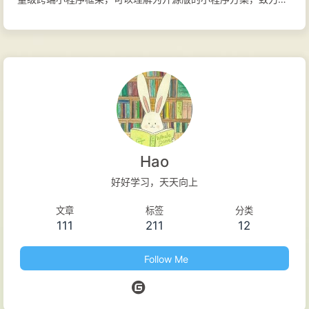
为开发者提供高性能、跨平台、低门槛的开发体验。 目前，
Dimina 已支持 Android、iOS、Harmony 和 Web 四大平台。开
发者可以将 Dimina 作为移动端跨平台开发框架，将已有小程序
逻辑以独立模块方式集成到现有 App，或直接采用小程序语法进
行开发，并一键打包生成独立原生 App。 Dimina 发音为
/diːminə/，是 didi miniprogram 的缩写，旨在打造灵活、轻量
的小程序跨端开发框架。 GitHub Gitee 官网 文档 技术特性 资源
离线化: 资源本地存储减少网络请求 逻辑视图分离: 独立 JS 引擎
Hao
避免主线程阻塞 原生能力封装: 统一 API 调用原生功能 页面预加
好好学习，天天向上
载: WebView 预热提升性能 平台支持 Android: QuickJS +
文章
标签
分类
Android WebView iOS: JavaScriptCore + WKWebView
111
211
12
Harmony: Quick...
Follow Me