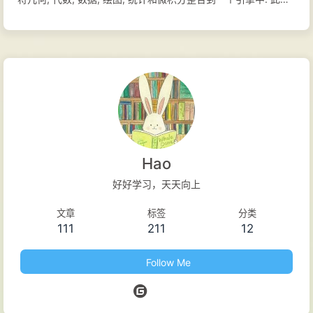
GeoGebra 还提供了一个在线平台, 其中包含由多语言社区创建
的超过 100 万个免费课堂资源. 这些资源可以通过我们的协作平
台 GeoGebra 课堂轻松共享, 在那里可以实时监控学生的进度.
GeoGebra 是一个拥有数百万用户的社区, 几乎分布在每个国家.
它已经成为全球领先的动态数学软件提供商, 支持科学, 技术, 工
程和数学(STEM)教育以及教学创新. GeoGebra 的数学引擎以不
同的方式, 从简单的演示到完整的在线评估系统, 为全球数百个教
育网站提供动力. 官方网站 帮助中心 功能特性 GeoGebra 的名字
Hao
巧妙结合了 Geometry（几何） 和 Algebra（代数），这也揭示
好好学习，天天向上
了其核心功能：将几何图形与代数方程动态关联。当你移动图形
文章
标签
分类
上的点时，其对应的方程也会实时更新，反之亦然。 除了基础的
111
211
12
几何作图和代数运算，它还具备 微积分计算、3D绘图、概率统
计 以及 在线上课和共享资源 等强大功能。 得益...
Follow Me