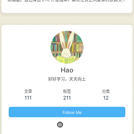
和提交、调度、运维带来的上手成本。 Docker Compose 文件
复制以下内容到 docker-compose.yml 文件中。
12345678910111213141516171819202122232425services:
taier-db: image: dtopensource/taier-mysql:latest
environment: MYSQL_DATABASE: taier
MYSQL_ROOT_PASSWORD: qwer1234 TZ: Asia/Shanghai
ports: - 3306:3306 taier-zk: image: zookeeper:3.4.9 taier:
image: dtopensource/taier:latest environment: ZK_HOST:
Hao
taier-zk ZK_...
好好学习，天天向上
文章
标签
分类
111
211
12
Follow Me