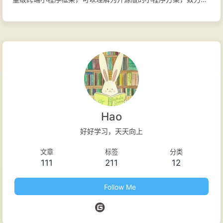
为开发者提供高性能、跨平台、低门槛的开发体验。 目前，
Dimina 已支持 Android、iOS、Harmony 和 Web 四大平台。开
发者可以将 Dimina 作为移动端跨平台开发框架，将已有小程序
逻辑以独立模块方式集成到现有 App，或直接采用小程序语法进
行开发，并一键打包生成独立原生 App。 Dimina 发音为
/diːminə/，是 didi miniprogram 的缩写，旨在打造灵活、轻量
的小程序跨端开发框架。 GitHub Gitee 官网 文档 技术特性 资源
离线化: 资源本地存储减少网络请求 逻辑视图分离: 独立 JS 引擎
Hao
避免主线程阻塞 原生能力封装: 统一 API 调用原生功能 页面预加
好好学习，天天向上
载: WebView 预热提升性能 平台支持 Android: QuickJS +
文章
标签
分类
Android WebView iOS: JavaScriptCore + WKWebView
111
211
12
Harmony: Quick...
Follow Me