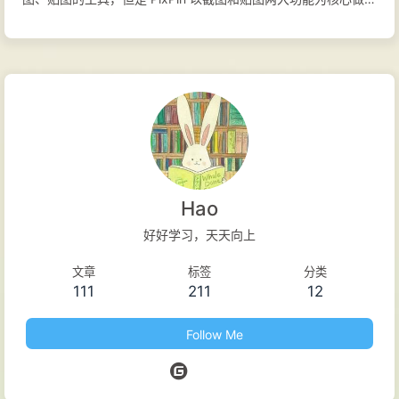
大量的优化功能，目标是提升用户在工作时的工作效率，无论用
户使用电脑做何种工作，都可以使用 PixPin 提高工作效率。 官
方网站 使用手册 功能特性 记录屏幕上的一切： 在一个地方捕捉
截图、录屏和长页面。 智能截图： 通过智能自动检测和灵活选
择工具，精确捕捉窗口、特定 UI 元素或全屏 - 完美适用于像素
级文档和快速分享。 贴到屏幕： 将图像、文本、颜色和文件像
便签一样贴到屏幕上，随时提供即时参考，激发您的创造力。 从
图像中提取文本： 直接从 PixPin 便签中选择并复制文本，或在
Hao
截图时即时提取文本。快速、简单、准确 - 告别手动重打！ 标
好好学习，天天向上
注： 标注您的截图和贴图便签，清晰表达您的想法。圈出区域，
文章
标签
分类
用标记突出重点，使用序号显示顺序，马赛克隐藏敏感信息等 -
111
211
12
轻松通过视觉传达您的意图。 快速贴图截图（会员功能）： 需
要快速的视觉便签？使用我们的全局鼠标功能，只需在任何软件
Follow Me
中按 WIN + 拖动（左键）即...