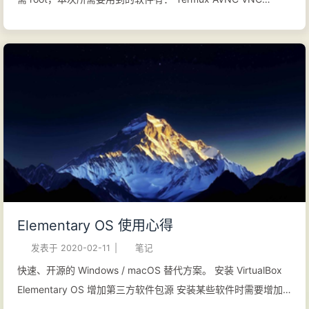
Viewer VNC Viewer 中文版 下载并安装以上软件，完成后再继
续后面的操作： 安装步骤相对较多，跟着操作基本上是没有问题
的，遇到终端交互的地方根据提示该输入 y 就输入 y 遇事不决就
回车。 更新 Termux 我们首次打开安装的 Termux 应用，会弹窗
提示获取发送通知权限，将需要的权限全给足，然后 Termux 会
处于 Installing bootstrap packages... 状态，等待完成后会如图
所示： 接下来我们要执行下方的命令更新软件包： 123pkg
updatepkg upgradepkg install -y curl 如果在更新的过程中遇
到提示输入例如 y/n 这种交互操作统一输入 y 回车继续。 部署容
器和系统 手动部署非常的麻烦，使用大佬提供了一键安装脚本能
够快速的安装需要的服务： Tome 一键安装脚本 执行下面的脚本
Elementary OS 使用心得
进行安装： 1bash -c "$(curl -L l.tm...
发表于
2020-02-11
|
笔记
快速、开源的 Windows / macOS 替代方案。 安装 VirtualBox
Elementary OS 增加第三方软件包源 安装某些软件时需要增加
第三方软件包源，如 elementary-tweaks 系统调整工具。使用